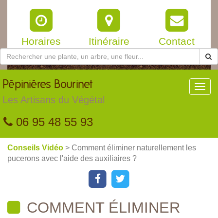
Horaires
Itinéraire
Contact
Pépinières
Bourinet
Toggl
navig
Les Artisans du Végétal
06 95 48 55 93
Conseils Vidéo
> Comment éliminer naturellement les
pucerons avec l'aide des auxiliaires ?
COMMENT ÉLIMINER