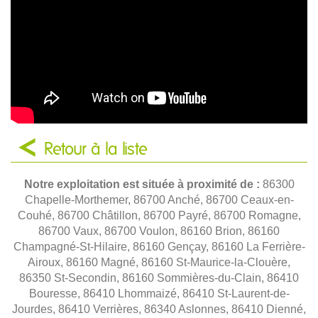
Retour à la liste
Notre exploitation est située à proximité de :
86300
Chapelle-Morthemer, 86700 Anché, 86700 Ceaux-en-
Couhé, 86700 Châtillon, 86700 Payré, 86700 Romagne,
86700 Vaux, 86700 Voulon, 86160 Brion, 86160
Champagné-St-Hilaire, 86160 Gençay, 86160 La Ferrière-
Airoux, 86160 Magné, 86160 St-Maurice-la-Clouère,
86350 St-Secondin, 86160 Sommières-du-Clain, 86410
Bouresse, 86410 Lhommaizé, 86410 St-Laurent-de-
Jourdes, 86410 Verrières, 86340 Aslonnes, 86410 Dienné,