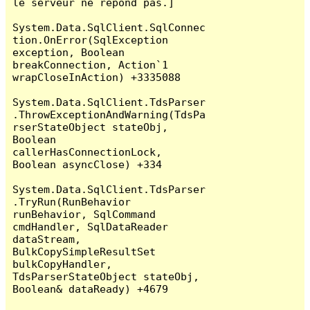
le serveur ne répond pas.]

System.Data.SqlClient.SqlConnec
tion.OnError(SqlException 
exception, Boolean 
breakConnection, Action`1 
wrapCloseInAction) +3335088

System.Data.SqlClient.TdsParser
.ThrowExceptionAndWarning(TdsPa
rserStateObject stateObj, 
Boolean 
callerHasConnectionLock, 
Boolean asyncClose) +334

System.Data.SqlClient.TdsParser
.TryRun(RunBehavior 
runBehavior, SqlCommand 
cmdHandler, SqlDataReader 
dataStream, 
BulkCopySimpleResultSet 
bulkCopyHandler, 
TdsParserStateObject stateObj, 
Boolean& dataReady) +4679
