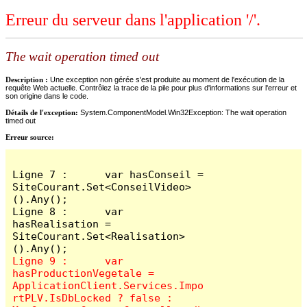
Erreur du serveur dans l'application '/'.
The wait operation timed out
Description :
Une exception non gérée s'est produite au moment de l'exécution de la
requête Web actuelle. Contrôlez la trace de la pile pour plus d'informations sur l'erreur et
son origine dans le code.
Détails de l'exception:
System.ComponentModel.Win32Exception: The wait operation
timed out
Erreur source:
Ligne 7 :      var hasConseil = 
SiteCourant.Set<ConseilVideo>
().Any();

Ligne 8 :      var 
hasRealisation = 
SiteCourant.Set<Realisation>
Ligne 9 :      var 
hasProductionVegetale = 
ApplicationClient.Services.Impo
rtPLV.IsDbLocked ? false : 