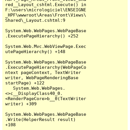
red__Layout_cshtml.Execute() in 
F:\users\micrologiciel\ENSEIGNE
_HPF\wwwroot\Areas\Front\Views\
Shared\_Layout.cshtml:9

System.Web.WebPages.WebPageBase
.ExecutePageHierarchy() +252

System.Web.Mvc.WebViewPage.Exec
utePageHierarchy() +148

System.Web.WebPages.WebPageBase
.ExecutePageHierarchy(WebPageCo
ntext pageContext, TextWriter 
writer, WebPageRenderingBase 
startPage) +122

   System.Web.WebPages.
<>c__DisplayClass40_0.
<RenderPageCore>b__0(TextWriter 
writer) +309

System.Web.WebPages.WebPageBase
.Write(HelperResult result) 
+108
