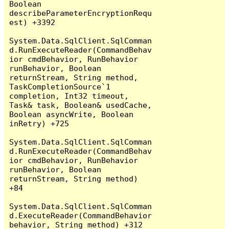
Boolean 
describeParameterEncryptionRequ
est) +3392

System.Data.SqlClient.SqlComman
d.RunExecuteReader(CommandBehav
ior cmdBehavior, RunBehavior 
runBehavior, Boolean 
returnStream, String method, 
TaskCompletionSource`1 
completion, Int32 timeout, 
Task& task, Boolean& usedCache, 
Boolean asyncWrite, Boolean 
inRetry) +725

System.Data.SqlClient.SqlComman
d.RunExecuteReader(CommandBehav
ior cmdBehavior, RunBehavior 
runBehavior, Boolean 
returnStream, String method) 
+84

System.Data.SqlClient.SqlComman
d.ExecuteReader(CommandBehavior 
behavior, String method) +312
