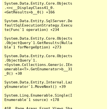
System.Data.Entity.Core.Objects
.<>c__DisplayClass41_0.
<GetResults>b__0() +166

System.Data.Entity.SqlServer.De
faultSqlExecutionStrategy.Execu
te(Func`1 operation) +234

System.Data.Entity.Core.Objects
.ObjectQuery`1.GetResults(Nulla
ble`1 forMergeOption) +273

System.Data.Entity.Core.Objects
.ObjectQuery`1.
<System.Collections.Generic.IEn
umerable<T>.GetEnumerator>b__31
_0() +30

System.Data.Entity.Internal.Laz
yEnumerator`1.MoveNext() +39

System.Linq.Enumerable.Single(I
Enumerable`1 source) +178

ASP._Page_Areas_Front_Views_Sha