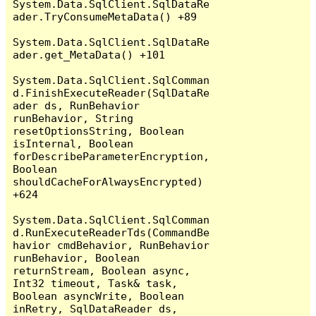
System.Data.SqlClient.SqlDataRe
ader.TryConsumeMetaData() +89

System.Data.SqlClient.SqlDataRe
ader.get_MetaData() +101

System.Data.SqlClient.SqlComman
d.FinishExecuteReader(SqlDataRe
ader ds, RunBehavior 
runBehavior, String 
resetOptionsString, Boolean 
isInternal, Boolean 
forDescribeParameterEncryption, 
Boolean 
shouldCacheForAlwaysEncrypted) 
+624

System.Data.SqlClient.SqlComman
d.RunExecuteReaderTds(CommandBe
havior cmdBehavior, RunBehavior 
runBehavior, Boolean 
returnStream, Boolean async, 
Int32 timeout, Task& task, 
Boolean asyncWrite, Boolean 
inRetry, SqlDataReader ds, 