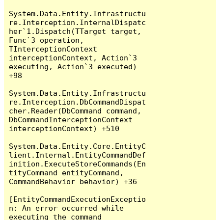
System.Data.Entity.Infrastructu
re.Interception.InternalDispatc
her`1.Dispatch(TTarget target, 
Func`3 operation, 
TInterceptionContext 
interceptionContext, Action`3 
executing, Action`3 executed) 
+98

System.Data.Entity.Infrastructu
re.Interception.DbCommandDispat
cher.Reader(DbCommand command, 
DbCommandInterceptionContext 
interceptionContext) +510

System.Data.Entity.Core.EntityC
lient.Internal.EntityCommandDef
inition.ExecuteStoreCommands(En
tityCommand entityCommand, 
CommandBehavior behavior) +36

[EntityCommandExecutionExceptio
n: An error occurred while 
executing the command 