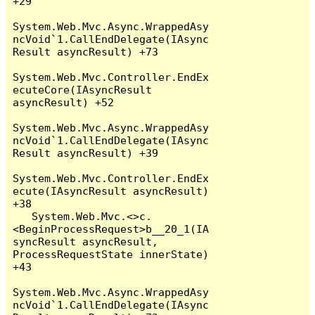
+29

System.Web.Mvc.Async.WrappedAsy
ncVoid`1.CallEndDelegate(IAsync
Result asyncResult) +73

System.Web.Mvc.Controller.EndEx
ecuteCore(IAsyncResult 
asyncResult) +52

System.Web.Mvc.Async.WrappedAsy
ncVoid`1.CallEndDelegate(IAsync
Result asyncResult) +39

System.Web.Mvc.Controller.EndEx
ecute(IAsyncResult asyncResult) 
+38

   System.Web.Mvc.<>c.
<BeginProcessRequest>b__20_1(IA
syncResult asyncResult, 
ProcessRequestState innerState) 
+43

System.Web.Mvc.Async.WrappedAsy
ncVoid`1.CallEndDelegate(IAsync