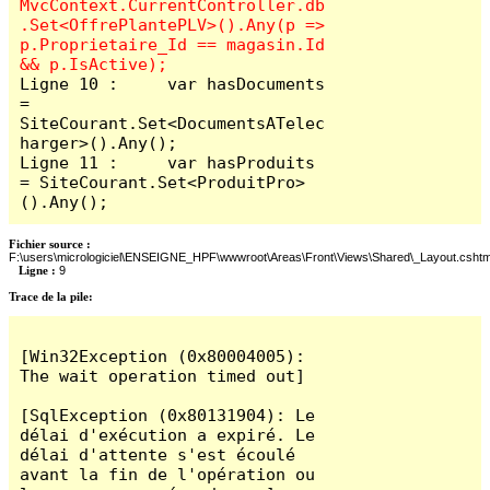
MvcContext.CurrentController.db
.Set<OffrePlantePLV>().Any(p => 
p.Proprietaire_Id == magasin.Id 
Ligne 10 :     var hasDocuments 
= 
SiteCourant.Set<DocumentsATelec
harger>().Any();

Ligne 11 :     var hasProduits 
= SiteCourant.Set<ProduitPro>
().Any();
Fichier source :
F:\users\micrologiciel\ENSEIGNE_HPF\wwwroot\Areas\Front\Views\Shared\_Layout.cshtm
Ligne :
9
Trace de la pile:
[Win32Exception (0x80004005): 
The wait operation timed out]

[SqlException (0x80131904): Le 
délai d'exécution a expiré. Le 
délai d'attente s'est écoulé 
avant la fin de l'opération ou 