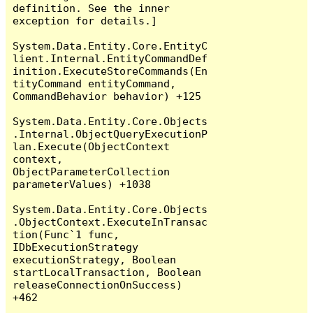
definition. See the inner 
exception for details.]

System.Data.Entity.Core.EntityC
lient.Internal.EntityCommandDef
inition.ExecuteStoreCommands(En
tityCommand entityCommand, 
CommandBehavior behavior) +125

System.Data.Entity.Core.Objects
.Internal.ObjectQueryExecutionP
lan.Execute(ObjectContext 
context, 
ObjectParameterCollection 
parameterValues) +1038

System.Data.Entity.Core.Objects
.ObjectContext.ExecuteInTransac
tion(Func`1 func, 
IDbExecutionStrategy 
executionStrategy, Boolean 
startLocalTransaction, Boolean 
releaseConnectionOnSuccess) 
+462
