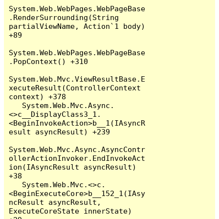
System.Web.WebPages.WebPageBase
.RenderSurrounding(String 
partialViewName, Action`1 body) 
+89

System.Web.WebPages.WebPageBase
.PopContext() +310

System.Web.Mvc.ViewResultBase.E
xecuteResult(ControllerContext 
context) +378

   System.Web.Mvc.Async.
<>c__DisplayClass3_1.
<BeginInvokeAction>b__1(IAsyncR
esult asyncResult) +239

System.Web.Mvc.Async.AsyncContr
ollerActionInvoker.EndInvokeAct
ion(IAsyncResult asyncResult) 
+38

   System.Web.Mvc.<>c.
<BeginExecuteCore>b__152_1(IAsy
ncResult asyncResult, 
ExecuteCoreState innerState) 