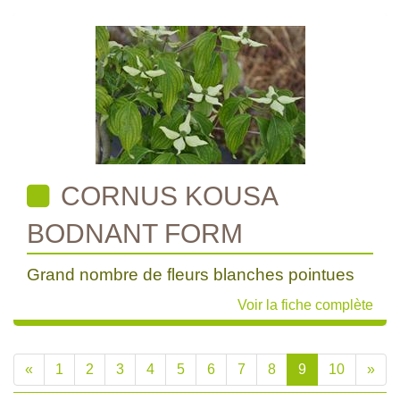
CORNUS KOUSA
BODNANT FORM
Grand nombre de fleurs blanches pointues
Voir la fiche complète
«
1
2
3
4
5
6
7
8
9
10
»