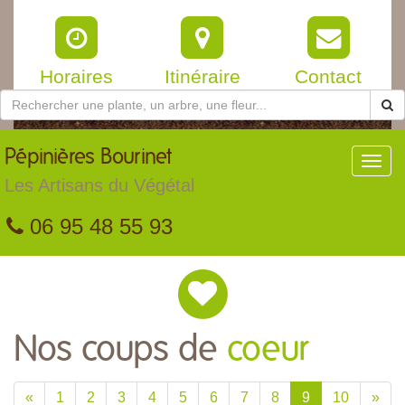
Horaires
Itinéraire
Contact
Pépinières
Bourinet
Toggl
navig
Les Artisans du Végétal
06 95 48 55 93
Nos coups de
coeur
«
1
2
3
4
5
6
7
8
9
10
»