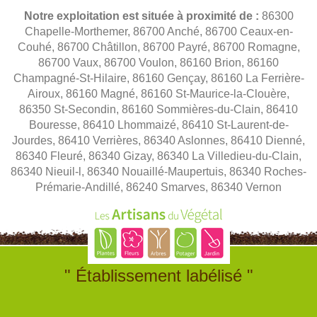
Notre exploitation est située à proximité de :
86300
Chapelle-Morthemer, 86700 Anché, 86700 Ceaux-en-
Couhé, 86700 Châtillon, 86700 Payré, 86700 Romagne,
86700 Vaux, 86700 Voulon, 86160 Brion, 86160
Champagné-St-Hilaire, 86160 Gençay, 86160 La Ferrière-
Airoux, 86160 Magné, 86160 St-Maurice-la-Clouère,
86350 St-Secondin, 86160 Sommières-du-Clain, 86410
Bouresse, 86410 Lhommaizé, 86410 St-Laurent-de-
Jourdes, 86410 Verrières, 86340 Aslonnes, 86410 Dienné,
86340 Fleuré, 86340 Gizay, 86340 La Villedieu-du-Clain,
86340 Nieuil-l, 86340 Nouaillé-Maupertuis, 86340 Roches-
Prémarie-Andillé, 86240 Smarves, 86340 Vernon
" Établissement labélisé "