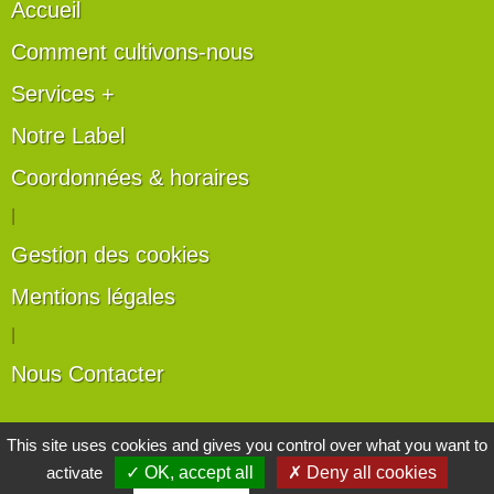
Accueil
Comment cultivons-nous
Services +
Notre Label
Coordonnées & horaires
|
Gestion des cookies
Mentions légales
|
Nous Contacter
Les artisans du végétal
This site uses cookies and gives you control over what you want to
activate
✓ OK, accept all
✗ Deny all cookies
Horticulteurs et pépinièristes de France