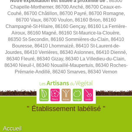
Notre exploitation est située à proximité de :
86300
Chapelle-Morthemer, 86700 Anché, 86700 Ceaux-en-
Couhé, 86700 Châtillon, 86700 Payré, 86700 Romagne,
86700 Vaux, 86700 Voulon, 86160 Brion, 86160
Champagné-St-Hilaire, 86160 Gençay, 86160 La Ferrière-
Airoux, 86160 Magné, 86160 St-Maurice-la-Clouère,
86350 St-Secondin, 86160 Sommières-du-Clain, 86410
Bouresse, 86410 Lhommaizé, 86410 St-Laurent-de-
Jourdes, 86410 Verrières, 86340 Aslonnes, 86410 Dienné,
86340 Fleuré, 86340 Gizay, 86340 La Villedieu-du-Clain,
86340 Nieuil-l, 86340 Nouaillé-Maupertuis, 86340 Roches-
Prémarie-Andillé, 86240 Smarves, 86340 Vernon
" Établissement labélisé "
Accueil