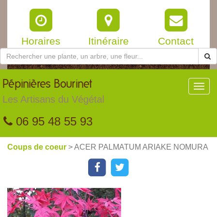
Horaires
Itinéraire
Contact
Pépinières
Bourinet
Toggl
navig
Les Artisans du Végétal
06 95 48 55 93
Coups de coeur
> ACER PALMATUM ARIAKE NOMURA