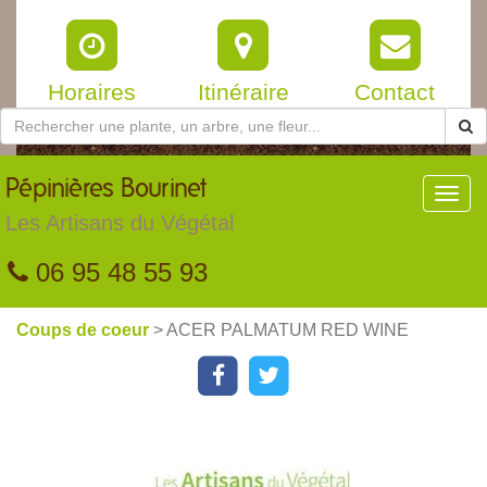
Horaires
Itinéraire
Contact
Pépinières
Bourinet
Toggl
navig
Les Artisans du Végétal
06 95 48 55 93
Coups de coeur
> ACER PALMATUM RED WINE