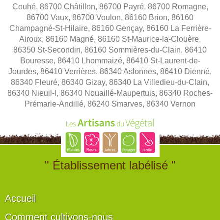
Couhé, 86700 Châtillon, 86700 Payré, 86700 Romagne,
86700 Vaux, 86700 Voulon, 86160 Brion, 86160
Champagné-St-Hilaire, 86160 Gençay, 86160 La Ferrière-
Airoux, 86160 Magné, 86160 St-Maurice-la-Clouère,
86350 St-Secondin, 86160 Sommières-du-Clain, 86410
Bouresse, 86410 Lhommaizé, 86410 St-Laurent-de-
Jourdes, 86410 Verrières, 86340 Aslonnes, 86410 Dienné,
86340 Fleuré, 86340 Gizay, 86340 La Villedieu-du-Clain,
86340 Nieuil-l, 86340 Nouaillé-Maupertuis, 86340 Roches-
Prémarie-Andillé, 86240 Smarves, 86340 Vernon
" Établissement labélisé "
Accueil
Comment cultivons-nous