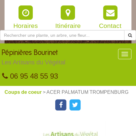
Horaires
Itinéraire
Contact
Pépinières
Bourinet
Toggl
navig
Les Artisans du Végétal
06 95 48 55 93
Coups de coeur
> ACER PALMATUM TROMPENBURG