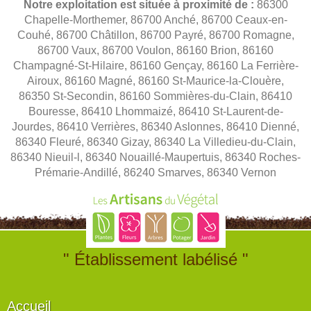
Notre exploitation est située à proximité de :
86300
Chapelle-Morthemer, 86700 Anché, 86700 Ceaux-en-
Couhé, 86700 Châtillon, 86700 Payré, 86700 Romagne,
86700 Vaux, 86700 Voulon, 86160 Brion, 86160
Champagné-St-Hilaire, 86160 Gençay, 86160 La Ferrière-
Airoux, 86160 Magné, 86160 St-Maurice-la-Clouère,
86350 St-Secondin, 86160 Sommières-du-Clain, 86410
Bouresse, 86410 Lhommaizé, 86410 St-Laurent-de-
Jourdes, 86410 Verrières, 86340 Aslonnes, 86410 Dienné,
86340 Fleuré, 86340 Gizay, 86340 La Villedieu-du-Clain,
86340 Nieuil-l, 86340 Nouaillé-Maupertuis, 86340 Roches-
Prémarie-Andillé, 86240 Smarves, 86340 Vernon
" Établissement labélisé "
Accueil