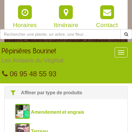
Horaires
Itinéraire
Contact
Pépinières
Bourinet
Toggl
navig
Les Artisans du Végétal
06 95 48 55 93
Affiner par type de produits
Amendement et engrais
Terreau