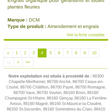
Engrais organique pour géraniums et toutes
plantes fleuries
Marque :
DCM
Type de produit :
Amendement et engrais
Voir la fiche complète
«
1
2
3
4
5
6
7
8
9
10
…
»
»»
Notre exploitation est située à proximité de :
86300
Chapelle-Morthemer, 86700 Anché, 86700 Ceaux-en-
Couhé, 86700 Châtillon, 86700 Payré, 86700 Romagne,
86700 Vaux, 86700 Voulon, 86160 Brion, 86160
Champagné-St-Hilaire, 86160 Gençay, 86160 La Ferrière-
Airoux, 86160 Magné, 86160 St-Maurice-la-Clouère,
86350 St-Secondin, 86160 Sommières-du-Clain, 86410