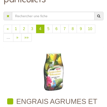
«
1
2
3
4
5
6
7
8
9
10
…
»
»»
ENGRAIS AGRUMES ET