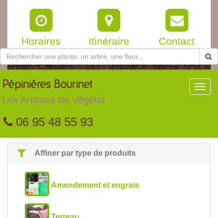
Horaires
Itinéraire
Contact
Pépinières
Bourinet
Toggl
navig
Les Artisans du Végétal
06 95 48 55 93
Affiner par type de produits
Amendement et engrais
Terreau