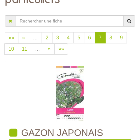
««
«
…
2
3
4
5
6
7
8
9
10
11
…
»
»»
GAZON JAPONAIS