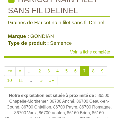
SANS FIL DELINEL
Graines de Haricot nain filet sans fil Delinel.
Marque :
GONDIAN
Type de produit :
Semence
Voir la fiche complète
««
«
…
2
3
4
5
6
7
8
9
10
11
…
»
»»
Notre exploitation est située à proximité de :
86300
Chapelle-Morthemer, 86700 Anché, 86700 Ceaux-en-
Couhé, 86700 Châtillon, 86700 Payré, 86700 Romagne,
86700 Vaux, 86700 Voulon, 86160 Brion, 86160