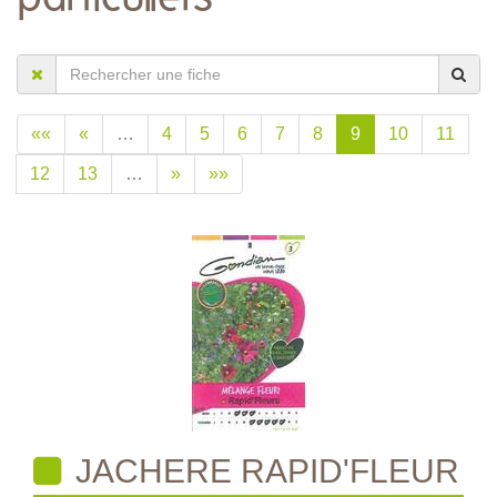
««
«
…
4
5
6
7
8
9
10
11
12
13
…
»
»»
JACHERE RAPID'FLEUR