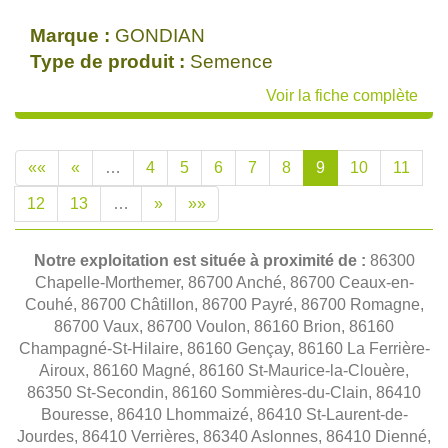
Marque :
GONDIAN
Type de produit :
Semence
Voir la fiche complète
««
«
…
4
5
6
7
8
9
10
11
12
13
…
»
»»
Notre exploitation est située à proximité de :
86300
Chapelle-Morthemer, 86700 Anché, 86700 Ceaux-en-
Couhé, 86700 Châtillon, 86700 Payré, 86700 Romagne,
86700 Vaux, 86700 Voulon, 86160 Brion, 86160
Champagné-St-Hilaire, 86160 Gençay, 86160 La Ferrière-
Airoux, 86160 Magné, 86160 St-Maurice-la-Clouère,
86350 St-Secondin, 86160 Sommières-du-Clain, 86410
Bouresse, 86410 Lhommaizé, 86410 St-Laurent-de-
Jourdes, 86410 Verrières, 86340 Aslonnes, 86410 Dienné,