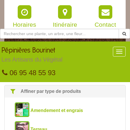
Horaires
Itinéraire
Contact
Pépinières
Bourinet
Toggl
navig
Les Artisans du Végétal
06 95 48 55 93
Affiner par type de produits
Amendement et engrais
Terreau