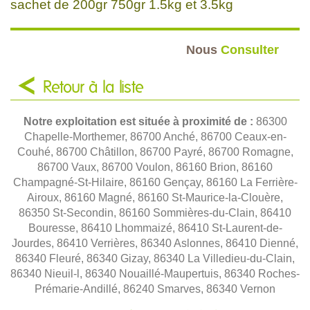
sachet de 200gr 750gr 1.5kg et 3.5kg
Nous
Consulter
Retour à la liste
Notre exploitation est située à proximité de :
86300
Chapelle-Morthemer, 86700 Anché, 86700 Ceaux-en-
Couhé, 86700 Châtillon, 86700 Payré, 86700 Romagne,
86700 Vaux, 86700 Voulon, 86160 Brion, 86160
Champagné-St-Hilaire, 86160 Gençay, 86160 La Ferrière-
Airoux, 86160 Magné, 86160 St-Maurice-la-Clouère,
86350 St-Secondin, 86160 Sommières-du-Clain, 86410
Bouresse, 86410 Lhommaizé, 86410 St-Laurent-de-
Jourdes, 86410 Verrières, 86340 Aslonnes, 86410 Dienné,
86340 Fleuré, 86340 Gizay, 86340 La Villedieu-du-Clain,
86340 Nieuil-l, 86340 Nouaillé-Maupertuis, 86340 Roches-
Prémarie-Andillé, 86240 Smarves, 86340 Vernon