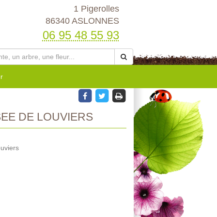
1 Pigerolles
86340 ASLONNES
06 95 48 55 93
r
EE DE LOUVIERS
uviers