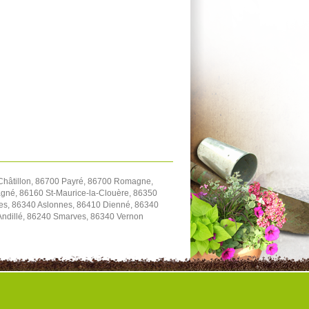
hâtillon, 86700 Payré, 86700 Romagne,
gné, 86160 St-Maurice-la-Clouère, 86350
es, 86340 Aslonnes, 86410 Dienné, 86340
-Andillé, 86240 Smarves, 86340 Vernon