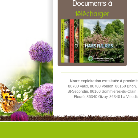
Documents à
télécharger
Notre exploitation est située à proximit
86700 Vaux, 86700 Voulon, 86160 Brion,
St-Secondin, 86160 Sommières-du-Clain,
Fleuré, 86340 Gizay, 86340 La Villed