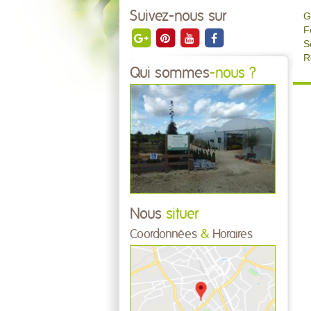
Suivez-nous sur
G
F
S
R
Qui sommes
-nous ?
Nous
situer
Coordonnées
&
Horaires