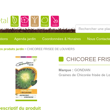
tal
tions
Agenda jardin
Coordonnées & Horaires
Nous Contacte
os produits jardin
> CHICOREE FRISEE DE LOUVIERS
CHICOREE FRIS
Marque :
GONDIAN
Graines de Chicorée frisée de Lo
escriptif du produit