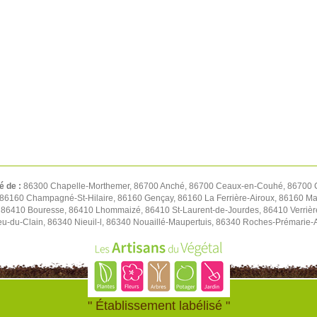
é de :
86300 Chapelle-Morthemer, 86700 Anché, 86700 Ceaux-en-Couhé, 86700 C
 86160 Champagné-St-Hilaire, 86160 Gençay, 86160 La Ferrière-Airoux, 86160 Ma
 86410 Bouresse, 86410 Lhommaizé, 86410 St-Laurent-de-Jourdes, 86410 Verrièr
ieu-du-Clain, 86340 Nieuil-l, 86340 Nouaillé-Maupertuis, 86340 Roches-Prémarie
" Établissement labélisé "