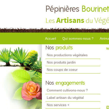
Pépinières
Bourinet
Artisans
Végé
Les
du
Accueil
Qui sommes-nous ?
Anima
Nos
produits
N
Nos productions végétales
Nos produits jardin
Nos coups de coeur
Nos
engagements
Comment cultivons-nous ?
Label artisan du végétal
Nos services +
D