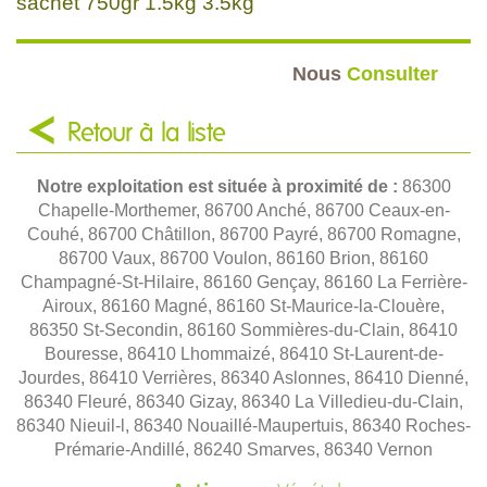
sachet 750gr 1.5kg 3.5kg
Nous
Consulter
Retour à la liste
Notre exploitation est située à proximité de :
86300
Chapelle-Morthemer, 86700 Anché, 86700 Ceaux-en-
Couhé, 86700 Châtillon, 86700 Payré, 86700 Romagne,
86700 Vaux, 86700 Voulon, 86160 Brion, 86160
Champagné-St-Hilaire, 86160 Gençay, 86160 La Ferrière-
Airoux, 86160 Magné, 86160 St-Maurice-la-Clouère,
86350 St-Secondin, 86160 Sommières-du-Clain, 86410
Bouresse, 86410 Lhommaizé, 86410 St-Laurent-de-
Jourdes, 86410 Verrières, 86340 Aslonnes, 86410 Dienné,
86340 Fleuré, 86340 Gizay, 86340 La Villedieu-du-Clain,
86340 Nieuil-l, 86340 Nouaillé-Maupertuis, 86340 Roches-
Prémarie-Andillé, 86240 Smarves, 86340 Vernon