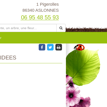
1 Pigerolles
86340 ASLONNES
06 95 48 55 93
r
IDEES