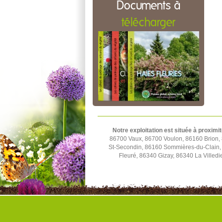
Documents à
télécharger
Notre exploitation est située à proximit
86700 Vaux, 86700 Voulon, 86160 Brion,
St-Secondin, 86160 Sommières-du-Clain,
Fleuré, 86340 Gizay, 86340 La Villed