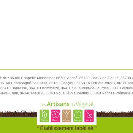
é de :
86300 Chapelle-Morthemer, 86700 Anché, 86700 Ceaux-en-Couhé, 86700 C
 86160 Champagné-St-Hilaire, 86160 Gençay, 86160 La Ferrière-Airoux, 86160 Ma
 86410 Bouresse, 86410 Lhommaizé, 86410 St-Laurent-de-Jourdes, 86410 Verrièr
ieu-du-Clain, 86340 Nieuil-l, 86340 Nouaillé-Maupertuis, 86340 Roches-Prémarie
" Établissement labélisé "