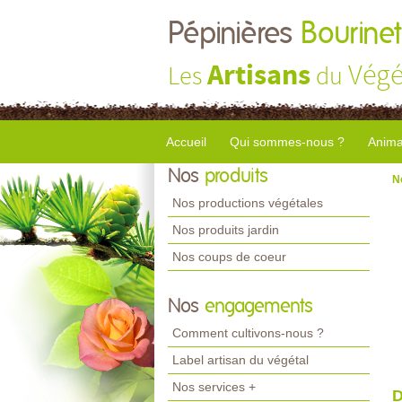
Pépinières
Bourinet
Artisans
Végé
Les
du
Accueil
Qui sommes-nous ?
Anima
Nos
produits
N
Nos productions végétales
Nos produits jardin
Nos coups de coeur
Nos
engagements
Comment cultivons-nous ?
Label artisan du végétal
Nos services +
D