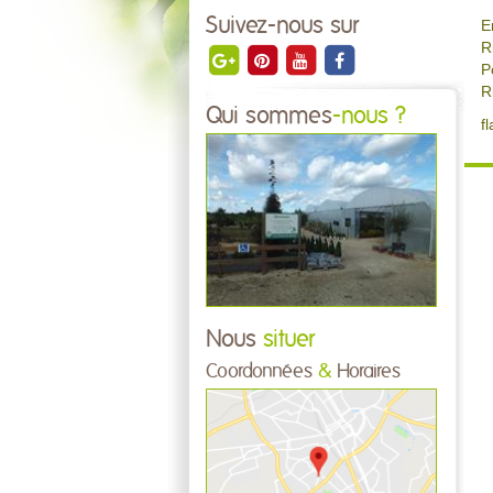
Suivez-nous sur
E
R
P
R
Qui sommes
-nous ?
f
Nous
situer
Coordonnées
&
Horaires