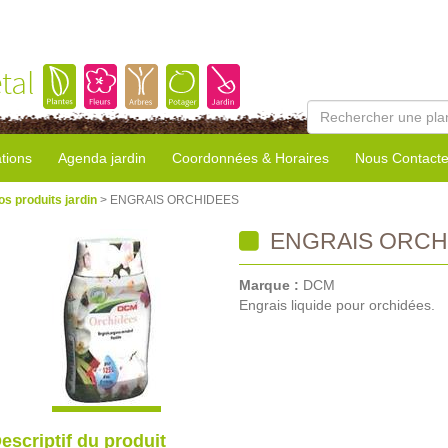
tal
tions
Agenda jardin
Coordonnées & Horaires
Nous Contacte
os produits jardin
> ENGRAIS ORCHIDEES
ENGRAIS ORCH
Marque :
DCM
Engrais liquide pour orchidées.
escriptif du produit