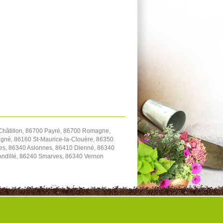
hâtillon, 86700 Payré, 86700 Romagne,
gné, 86160 St-Maurice-la-Clouère, 86350
es, 86340 Aslonnes, 86410 Dienné, 86340
-Andillé, 86240 Smarves, 86340 Vernon