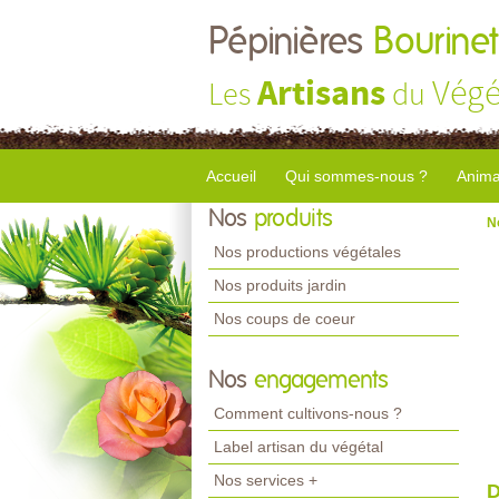
Pépinières
Bourinet
Artisans
Végé
Les
du
Accueil
Qui sommes-nous ?
Anima
Nos
produits
N
Nos productions végétales
Nos produits jardin
Nos coups de coeur
Nos
engagements
Comment cultivons-nous ?
Label artisan du végétal
Nos services +
D