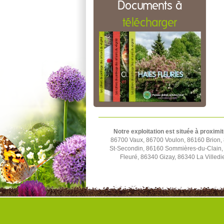
Documents à
télécharger
Notre exploitation est située à proximit
86700 Vaux, 86700 Voulon, 86160 Brion,
St-Secondin, 86160 Sommières-du-Clain,
Fleuré, 86340 Gizay, 86340 La Villed