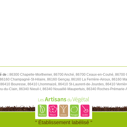
é de :
86300 Chapelle-Morthemer, 86700 Anché, 86700 Ceaux-en-Couhé, 86700 C
 86160 Champagné-St-Hilaire, 86160 Gençay, 86160 La Ferrière-Airoux, 86160 Ma
 86410 Bouresse, 86410 Lhommaizé, 86410 St-Laurent-de-Jourdes, 86410 Verrièr
ieu-du-Clain, 86340 Nieuil-l, 86340 Nouaillé-Maupertuis, 86340 Roches-Prémarie
" Établissement labélisé "