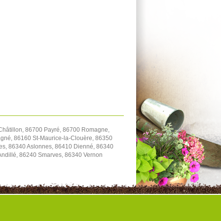
hâtillon, 86700 Payré, 86700 Romagne,
gné, 86160 St-Maurice-la-Clouère, 86350
es, 86340 Aslonnes, 86410 Dienné, 86340
-Andillé, 86240 Smarves, 86340 Vernon