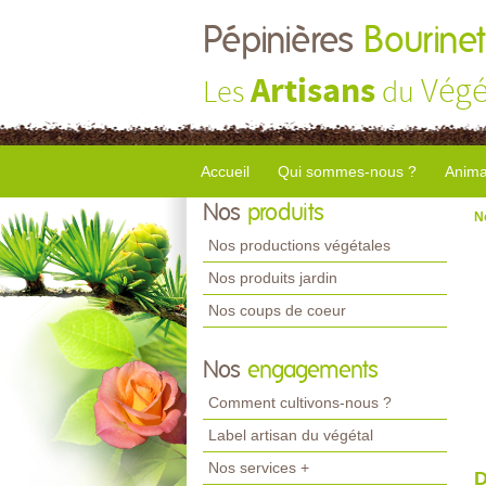
Pépinières
Bourinet
Artisans
Végé
Les
du
Accueil
Qui sommes-nous ?
Anima
Nos
produits
N
Nos productions végétales
Nos produits jardin
Nos coups de coeur
Nos
engagements
Comment cultivons-nous ?
Label artisan du végétal
Nos services +
D