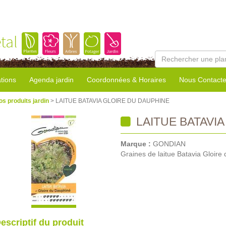
tal
tions
Agenda jardin
Coordonnées & Horaires
Nous Contacte
os produits jardin
> LAITUE BATAVIA GLOIRE DU DAUPHINE
LAITUE BATAVI
Marque :
GONDIAN
Graines de laitue Batavia Gloire
escriptif du produit