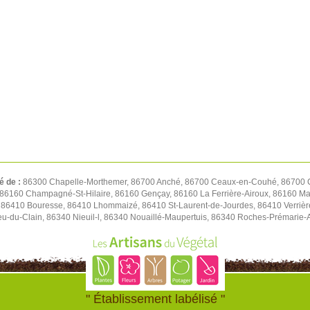
é de :
86300 Chapelle-Morthemer, 86700 Anché, 86700 Ceaux-en-Couhé, 86700 C
 86160 Champagné-St-Hilaire, 86160 Gençay, 86160 La Ferrière-Airoux, 86160 Ma
 86410 Bouresse, 86410 Lhommaizé, 86410 St-Laurent-de-Jourdes, 86410 Verrièr
ieu-du-Clain, 86340 Nieuil-l, 86340 Nouaillé-Maupertuis, 86340 Roches-Prémarie
" Établissement labélisé "