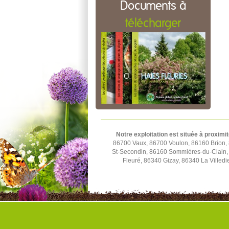
Documents à
télécharger
Notre exploitation est située à proximit
86700 Vaux, 86700 Voulon, 86160 Brion,
St-Secondin, 86160 Sommières-du-Clain,
Fleuré, 86340 Gizay, 86340 La Villed