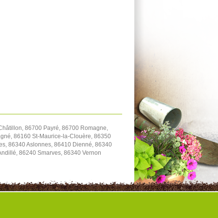
hâtillon, 86700 Payré, 86700 Romagne,
gné, 86160 St-Maurice-la-Clouère, 86350
es, 86340 Aslonnes, 86410 Dienné, 86340
-Andillé, 86240 Smarves, 86340 Vernon