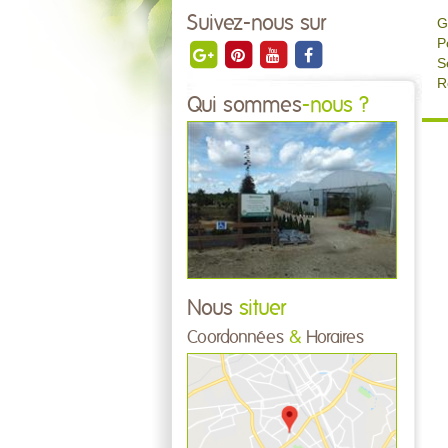
Suivez-nous sur
G
P
S
R
Qui sommes
-nous ?
Nous
situer
Coordonnées
&
Horaires