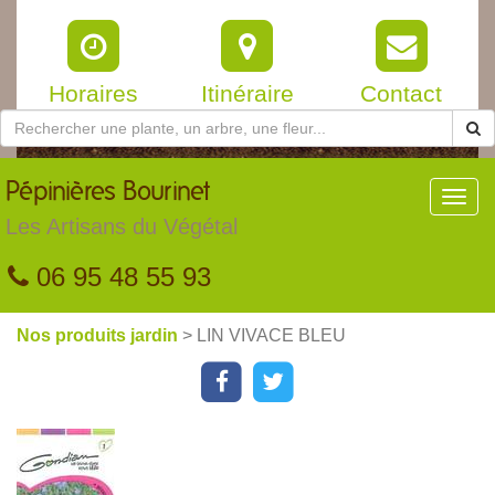
Horaires
Itinéraire
Contact
Pépinières
Bourinet
Toggl
navig
Les Artisans du Végétal
06 95 48 55 93
Nos produits jardin
> LIN VIVACE BLEU