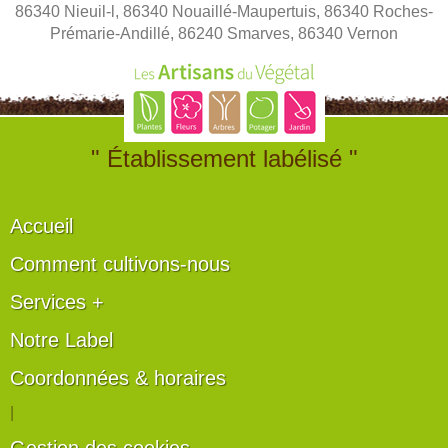
86340 Nieuil-l, 86340 Nouaillé-Maupertuis, 86340 Roches-
Prémarie-Andillé, 86240 Smarves, 86340 Vernon
" Établissement labélisé "
Accueil
Comment cultivons-nous
Services +
Notre Label
Coordonnées & horaires
|
Gestion des cookies