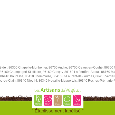
é de :
86300 Chapelle-Morthemer, 86700 Anché, 86700 Ceaux-en-Couhé, 86700 C
 86160 Champagné-St-Hilaire, 86160 Gençay, 86160 La Ferrière-Airoux, 86160 Ma
 86410 Bouresse, 86410 Lhommaizé, 86410 St-Laurent-de-Jourdes, 86410 Verrièr
ieu-du-Clain, 86340 Nieuil-l, 86340 Nouaillé-Maupertuis, 86340 Roches-Prémarie
" Établissement labélisé "