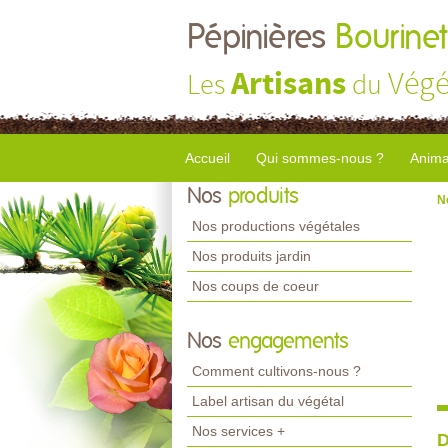
Pépinières
Bourinet
Artisans
Végé
Les
du
Accueil
Qui sommes-nous ?
Anima
Nos
produits
N
Nos productions végétales
Nos produits jardin
Nos coups de coeur
Nos
engagements
Comment cultivons-nous ?
Label artisan du végétal
Nos services +
D