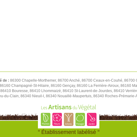
é de :
86300 Chapelle-Morthemer, 86700 Anché, 86700 Ceaux-en-Couhé, 86700 C
 86160 Champagné-St-Hilaire, 86160 Gençay, 86160 La Ferrière-Airoux, 86160 Ma
 86410 Bouresse, 86410 Lhommaizé, 86410 St-Laurent-de-Jourdes, 86410 Verrièr
ieu-du-Clain, 86340 Nieuil-l, 86340 Nouaillé-Maupertuis, 86340 Roches-Prémarie
" Établissement labélisé "