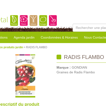
tal
tions
Agenda jardin
Coordonnées & Horaires
Nous Contacte
os produits jardin
> RADIS FLAMBO
RADIS FLAMBO
Marque :
GONDIAN
Graines de Radis Flambo
escriptif du produit