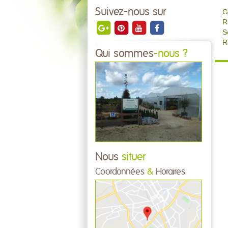
Suivez-nous sur
G
R
S
R
Qui sommes
-nous ?
Nous
situer
Coordonnées
&
Horaires