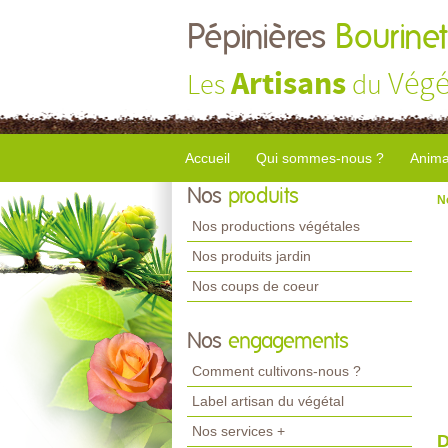
Pépinières
Bourinet
Artisans
Végé
Les
du
Accueil
Qui sommes-nous ?
Anima
Nos
produits
N
Nos productions végétales
Nos produits jardin
Nos coups de coeur
Nos
engagements
Comment cultivons-nous ?
Label artisan du végétal
Nos services +
D