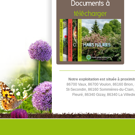
Documents à
télécharger
Notre exploitation est située à proximit
86700 Vaux, 86700 Voulon, 86160 Brion,
St-Secondin, 86160 Sommières-du-Clain,
Fleuré, 86340 Gizay, 86340 La Villed