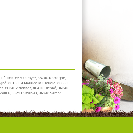
hâtillon, 86700 Payré, 86700 Romagne,
gné, 86160 St-Maurice-la-Clouère, 86350
es, 86340 Aslonnes, 86410 Dienné, 86340
-Andillé, 86240 Smarves, 86340 Vernon