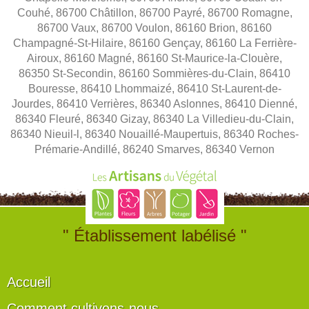
Couhé, 86700 Châtillon, 86700 Payré, 86700 Romagne,
86700 Vaux, 86700 Voulon, 86160 Brion, 86160
Champagné-St-Hilaire, 86160 Gençay, 86160 La Ferrière-
Airoux, 86160 Magné, 86160 St-Maurice-la-Clouère,
86350 St-Secondin, 86160 Sommières-du-Clain, 86410
Bouresse, 86410 Lhommaizé, 86410 St-Laurent-de-
Jourdes, 86410 Verrières, 86340 Aslonnes, 86410 Dienné,
86340 Fleuré, 86340 Gizay, 86340 La Villedieu-du-Clain,
86340 Nieuil-l, 86340 Nouaillé-Maupertuis, 86340 Roches-
Prémarie-Andillé, 86240 Smarves, 86340 Vernon
" Établissement labélisé "
Accueil
Comment cultivons-nous